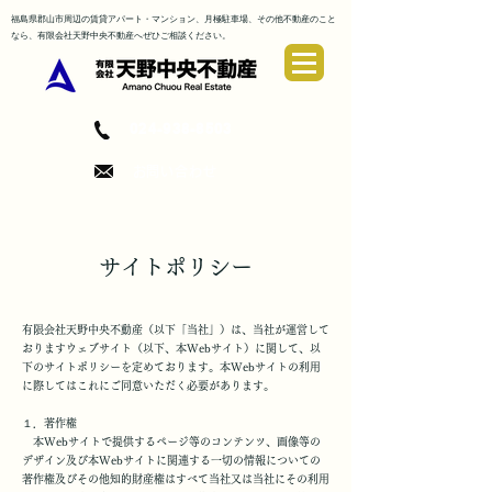
福島県郡山市周辺の賃
貸アパート・マンション、月極駐車場、その他不動産
のこと
なら、有限会社天野中央不動産へぜひご相談ください。
024-938-8503
​お問い合わせ
サイトポリシー
有限会社天野中央不動産​（以下「当社」）は、当社が運営して
おりますウェブサイト（以下、本Webサイト）に関して、以
下のサイトポリシーを定めております。本Webサイトの利用
に際してはこれにご同意いただく必要があります。
１．著作権
本Webサイトで提供するページ等のコンテンツ、画像等の
デザイン及び本Webサイトに関連する一切の情報についての
著作権及びその他知的財産権はすべて当社又は当社にその利用