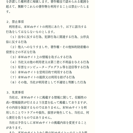
を許諾した権利者に帰属します。著作権法で認められる範囲を
超えて、無断でこれらの著作物を利用することは禁止いたしま
す。
２．禁止事項
利用者は、本Webサイトの利用にあたり、以下に該当する
行為をしてはならないものとします。
（１）法令に反する行為、犯罪行為に関連する行為、公序良
俗に反する行為
（２）他人へのなりすましや、著作権・その他知的財産権の
侵害などの不正な行為
（３）本Webサイト上の情報を改ざんする行為
（４）当社又は他の利用者又は第三者に不利益を与える行為
（５）有害なコンピュータープログラム等を送信等する行為
（６）本Webサイトを営利目的で利用する行為
（７）本Webサイトの提供又は利用を妨げる行為
（８）その他、当社が利用者として不適切と判断した行為
３．免責事項
当社は、本Webサイトに掲載する情報に関して、信頼性の
高い情報提供が行えるよう注意を払って掲載しておりますが、
その内容を保証するものではありません。本Webサイトを利
用したことでトラブルや損失、損害が発生しても、当社は、何
ら責任を負うものではありません。
当社は予告なしに本Webサイトの掲載内容を変更すること
があります。
また、本Webサイト上から他のWebサイトへのリンクを提